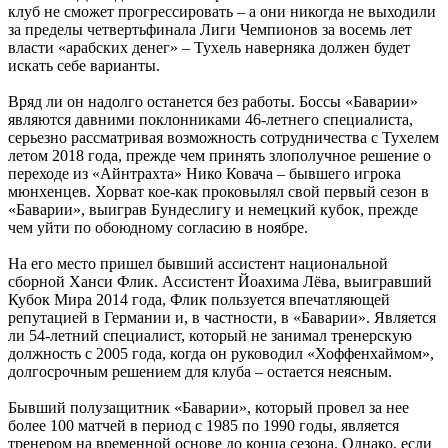
клуб не сможет прогрессировать – а они никогда не выходили
за пределы четвертьфинала Лиги Чемпионов за восемь лет
власти «арабских денег» – Тухель наверняка должен будет
искать себе варианты.
Вряд ли он надолго останется без работы. Боссы «Баварии»
являются давними поклонниками 46-летнего специалиста,
серьезно рассматривая возможность сотрудничества с Тухелем
летом 2018 года, прежде чем принять злополучное решение о
переходе из «Айнтрахта» Нико Ковача – бывшего игрока
мюнхенцев. Хорват кое-как проковылял свой первый сезон в
«Баварии», выиграв Бундеслигу и немецкий кубок, прежде
чем уйти по обоюдному согласию в ноябре.
На его место пришел бывший ассистент национальной
сборной Ханси Флик. Ассистент Йоахима Лёва, выигравший
Кубок Мира 2014 года, Флик пользуется впечатляющей
репутацией в Германии и, в частности, в «Баварии». Является
ли 54-летний специалист, который не занимал тренерскую
должность с 2005 года, когда он руководил «Хоффенхаймом»,
долгосрочным решением для клуба – остается неясным.
Бывший полузащитник «Баварии», который провел за нее
более 100 матчей в период с 1985 по 1990 годы, является
тренером на временной основе до конца сезона. Однако, если