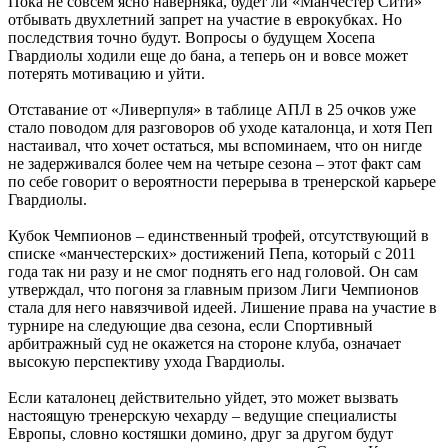
Пока не совсем ясно наверняка, будет ли «Манчестер Сити»
отбывать двухлетний запрет на участие в еврокубках. Но
последствия точно будут. Вопросы о будущем Хосепа
Гвардиолы ходили еще до бана, а теперь он и вовсе может
потерять мотивацию и уйти.
Отставание от «Ливерпуля» в таблице АПЛ в 25 очков уже
стало поводом для разговоров об уходе каталонца, и хотя Пеп
настаивал, что хочет остаться, мы вспоминаем, что он нигде
не задерживался более чем на четыре сезона – этот факт сам
по себе говорит о вероятности перерыва в тренерской карьере
Гвардиолы.
Кубок Чемпионов – единственный трофей, отсутствующий в
списке «манчестерских» достижений Пепа, который с 2011
года так ни разу и не смог поднять его над головой. Он сам
утверждал, что погоня за главным призом Лиги Чемпионов
стала для него навязчивой идеей. Лишение права на участие в
турнире на следующие два сезона, если Спортивный
арбитражный суд не окажется на стороне клуба, означает
высокую перспективу ухода Гвардиолы.
Если каталонец действительно уйдет, это может вызвать
настоящую тренерскую чехарду – ведущие специалисты
Европы, словно костяшки домино, друг за другом будут