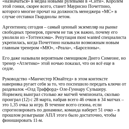
«назначаться» в медиа новыми рулевыми в «Сити». Королем
этой гонки, скорее всего, станет Маурисио Почеттино,
которого многие прочат на должность менеджера «МС» в
случае отставки Гвардиолы летом.
Аргентинец сегодня – самый ценный экземпляр на рынке
свободных тренеров, причем не так уж важно, почему его
уволили из «Тоттенхэма». Репутация most wanted специалиста
укрепилась, когда Почеттино называли возможным новым
главным тренером «МЮ», «Реала», «Барселоны».
Его даже называли вероятным сменщиком Диего Симеоне, но
тренер «Атлетико» этой ночью показал, что он всё еще в
седле.
Руководство «Манчестер Юнайтед» в этом контексте
наверняка ругает себя за то, что поспешило передать ключи от
раздевалок «Олд Траффорд» Оле-Гуннару Сульшеру.
Норвежец выиграл столько же матчей чемпионата, сколько
проиграл (12) с 28 марта, набрав всего 46 очков в 34 матчах –
это 1,35 очка за игру. В течение всего сезона, если
спрогнозировать по динамике, команда наберет 51 очко – в
прошлом розыгрыше АПЛ этого было достаточно, чтобы
финишировать 11-м.