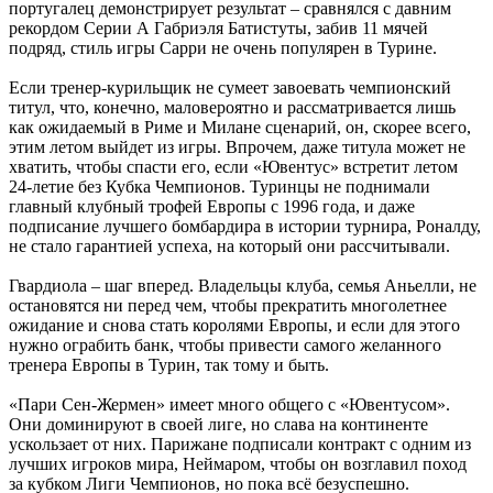
португалец демонстрирует результат – сравнялся с давним
рекордом Серии А Габриэля Батистуты, забив 11 мячей
подряд, стиль игры Сарри не очень популярен в Турине.
Если тренер-курильщик не сумеет завоевать чемпионский
титул, что, конечно, маловероятно и рассматривается лишь
как ожидаемый в Риме и Милане сценарий, он, скорее всего,
этим летом выйдет из игры. Впрочем, даже титула может не
хватить, чтобы спасти его, если «Ювентус» встретит летом
24-летие без Кубка Чемпионов. Туринцы не поднимали
главный клубный трофей Европы с 1996 года, и даже
подписание лучшего бомбардира в истории турнира, Роналду,
не стало гарантией успеха, на который они рассчитывали.
Гвардиола – шаг вперед. Владельцы клуба, семья Аньелли, не
остановятся ни перед чем, чтобы прекратить многолетнее
ожидание и снова стать королями Европы, и если для этого
нужно ограбить банк, чтобы привести самого желанного
тренера Европы в Турин, так тому и быть.
«Пари Сен-Жермен» имеет много общего с «Ювентусом».
Они доминируют в своей лиге, но слава на континенте
ускользает от них. Парижане подписали контракт с одним из
лучших игроков мира, Неймаром, чтобы он возглавил поход
за кубком Лиги Чемпионов, но пока всё безуспешно.