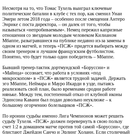
Несмотря на то, что Томас Тухель выиграл ключевые
политические баталии в клубе с тех пор, как сменил Унаи
Эмери летом 2018 года – особенно после смещения Антеро
Энрике с поста директора, – он далек от того, чтобы
называться «непробиваемым». Немец пережил капризные
отношения со звездным молодым человеком Килианом
Мбаппе, разыгравшиеся на публике недавно из-за замены в
одном из матчей, и теперь «ПСЖ» придется выбирать между
своим тренером и лучшим французским футболистом.
Понятно, что будет только один победитель – Мбаппе.
Бывший тренер-тактик дортмундской «Боруссии» и
«Майнца» осознает, что работа в условиях «под
микроскопом» в «ПСЖ» является трудной задачей. Держать
эго Мбаппе, Неймара и Мауро Икарди в узде, пытаясь
реализовать свой план, было временами сродни работе
няньке. Между тем, постепенный отказ от клубной иконы
Эдинсона Кавани был подан довольно неуклюже – к
большому огорчению болельщиков «ПСЖ».
По иронии судьбы именно Лига Чемпионов может решить
судьбу Тухеля. «ПСЖ» должен перевернуть в свою пользу
счет 1:2 в домашнем матче против той самой «Боруссии», где
блистают Джейдон Санчо и Эрлинг Холанн. Если столичный