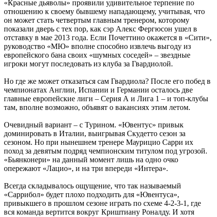
«Красные дьяволы» проявили удивительное терпение по
отношению к своему бывшему нападающему, учитывая, что
он может стать четвертым главным тренером, которому
показали дверь с тех пор, как сэр Алекс Фергюсон ушел в
отставку в мае 2013 года. Если Почеттино окажется в «Сити»,
руководство «МЮ» вполне способно извлечь выгоду из
европейского бана своих «шумных соседей» – звездные
игроки могут последовать из клуба за Гвардиолой.
Но где же может отказаться сам Гвардиола? После его побед в
чемпионатах Англии, Испании и Германии осталось две
главные европейские лиги – Серия А и Лига 1 – и топ-клубы
там, вполне возможно, объявят о вакансиях этим летом.
Очевидный вариант – с Турином. «Ювентус» привык
доминировать в Италии, выигрывая Скудетто сезон за
сезоном. Но при нынешнем тренере Маурицио Сарри их
поход за девятым подряд чемпионским титулом под угрозой.
«Бьянконери» на данный момент лишь на одно очко
опережают «Лацио», и на три впереди «Интера».
Всегда складывалось ощущение, что так называемый
«Саррибол» будет плохо подходить для «Ювентуса»,
привыкшего в прошлом сезоне играть по схеме 4-2-3-1, где
вся команда вертится вокруг Криштиану Роналду. И хотя