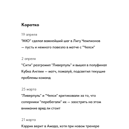
Коротко
19 апреля
"МЮ" сделал важнейший шаг в Лигу Чемпионов
— пусть и немного повезло в матче с "Челси"
2 апреля
"Сити" разгромил "Ливерпуль" и вышел в полуфинал
Кубка Англии — матч, пожалуй, подсветил текущие
проблемы команд
25 марта
"Ливерпуль" и "Челси" критиковали за то, что
соперники "перебегали" их — заострять на этом
внимание вряд ли стоит
21 марта
Кэррик верит в Амада, хотя при новом тренере