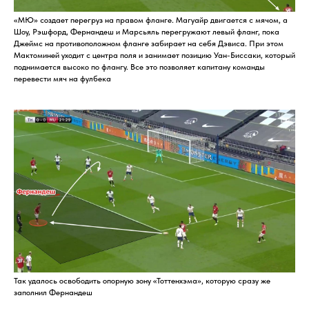
«МЮ» создает перегруз на правом фланге. Магуайр двигается с мячом, а
Шоу, Рэшфорд, Фернандеш и Марсьяль перегружают левый фланг, пока
Джеймс на противоположном фланге забирает на себя Дэвиса. При этом
Мактоминей уходит с центра поля и занимает позицию Уан-Биссаки, который
поднимается высоко по флангу. Все это позволяет капитану команды
перевести мяч на фулбека
Так удалось освободить опорную зону «Тоттенхэма», которую сразу же
заполнил Фернандеш